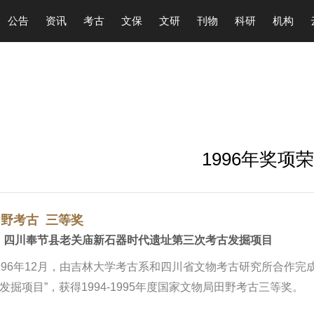
公告
资讯
考古
文保
文研
刊物
科研
机构
1996年奖项
野考古 三等奖
 四川奉节县老关庙新石器时代遗址第三次考古发掘项目
996年12月，由吉林大学考古系和四川省文物考古研究所合作
发掘项目”，获得1994-1995年度国家文物局田野考古三等奖。