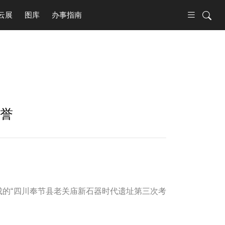
云展
图库
办事指南
荣誉
完成的“四川奉节县老关庙新石器时代遗址第三次考