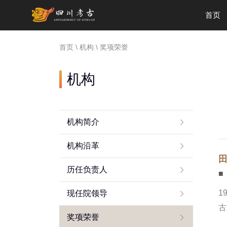
首页
首页
\
机构
\
奖项荣誉
机构
机构简介
机构沿革
田
历任负责人
■
1
现任院领导
古
奖项荣誉