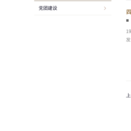
党团建设
■
1
发
上