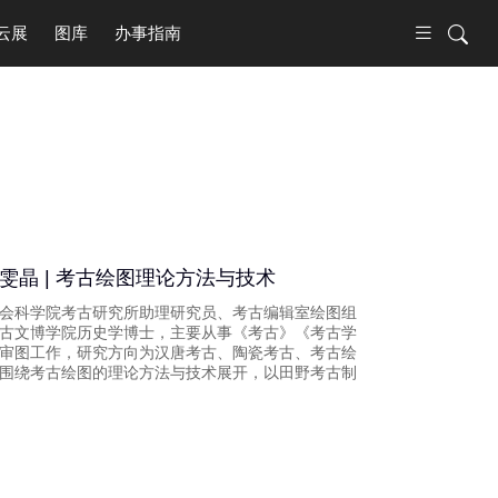
云展
图库
办事指南
雯晶 | 考古绘图理论方法与技术
会科学院考古研究所助理研究员、考古编辑室绘图组
古文博学院历史学博士，主要从事《考古》《考古学
审图工作，研究方向为汉唐考古、陶瓷考古、考古绘
围绕考古绘图的理论方法与技术展开，以田野考古制