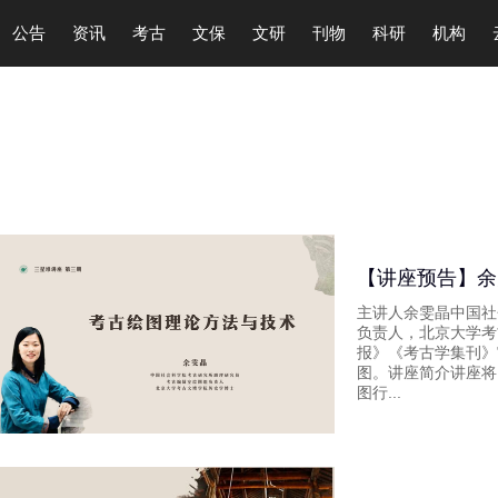
公告
资讯
考古
文保
文研
刊物
科研
机构
【讲座预告】余
主讲人余雯晶中国社
负责人，北京大学考
报》《考古学集刊》
图。讲座简介讲座将
图行...