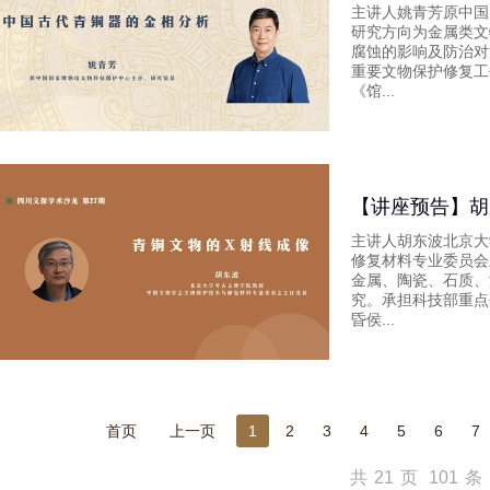
主讲人姚青芳原中国
研究方向为金属类文
腐蚀的影响及防治对
重要文物保护修复工
《馆...
【讲座预告】胡
主讲人胡东波北京大
修复材料专业委员会
金属、陶瓷、石质、
究。承担科技部重点
昏侯...
首页
上一页
1
2
3
4
5
6
7
共
21
页
101
条