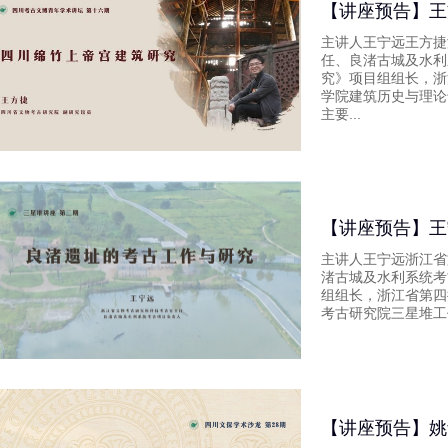
【讲座预告】王
主讲人王宁远王方捷
任、良渚古城及水利
究》项目组组长，浙
学院建筑历史与理论
主要...
【讲座预告】王
主讲人王宁远浙江省
渚古城及水利系统考
组组长，浙江省第四
考古研究院三星堆工
【讲座预告】姚