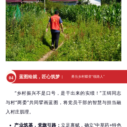
蓝图绘就，匠心筑梦
：
勇当乡村蝶变“领路人”
04
“乡村振兴不是口号，是干出来的实绩！”王铒同志
与村“两委”共同擘画蓝图，将党员干部的智慧与担当融
入村庄肌理。
产业筑基，党旗引路：
立足禀赋，确立“中草药+特色