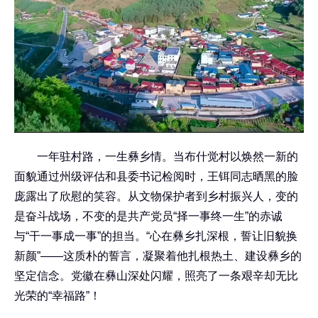
一年驻村路，一生彝乡情。当布什觉村以焕然一新的
面貌通过州级评估和县委书记检阅时，王铒同志晒黑的脸
庞露出了欣慰的笑容。从文物保护者到乡村振兴人，变的
是奋斗战场，不变的是共产党员“择一事终一生”的赤诚
与“干一事成一事”的担当。“心在彝乡扎深根，誓让旧貌换
新颜”——这质朴的誓言，凝聚着他扎根热土、建设彝乡的
坚定信念。党徽在彝山深处闪耀，照亮了一条艰辛却无比
光荣的“幸福路”！