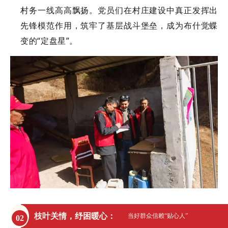
村务一线高高飘扬。党员们在村庄建设中真正发挥出
先锋模范作用，筑牢了基层战斗堡垒，成为布什觉蝶
变的“定盘星”。
枝叶关情，纾困暖心
：
当好群众信赖“贴心人”
02