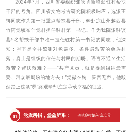
2024年7月，四川省委组织部吹响新增派驻村帮扶
干部的号角。四川省文物考古研究院积极响应，选派王
铒同志作为第一批重点帮扶县干部，奔赴凉山州越西县
竹阿觉镇布什觉村担任驻村第一书记。作为我院派驻该
县5名帮扶干部中唯一担任驻村第一书记的同志，他深
知：脚下是全县监测对象最多、条件最艰苦的彝族村
落，肩上是组织的信任与村民的期盼。语言不通？生活
艰苦？帮扶艰难？——“共产党员，就是要到组织最需
要、群众最期盼的地方去！”党徽在胸，誓言无声，他毅
然踏上这条“彝”路艰辛却注定承载幸福的征途。
党旗所指，堡垒所系：
铸就乡村振兴“主心骨”
01