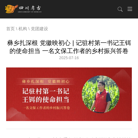
首页
\
机构
\
党团建设
彝乡扎深根 党徽映初心 | 记驻村第一书记王铒
的使命担当 一名文保工作者的乡村振兴答卷
2025-07-16