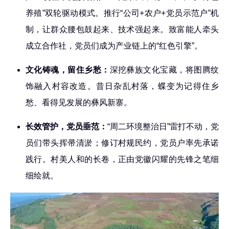
养殖”双轮驱动模式。推行“公司+农户+党员示范户”机
制，让群众腰包鼓起来、技术强起来。致富能人牵头
成立合作社，党员们成为产业链上的“红色引擎”。
文化铸魂，留住乡愁：
深挖彝族文化宝藏，将图腾纹
饰融入村容改造。昔日杂乱村落，蝶变为记得住乡
愁、看得见发展的彝风新寨。
长效管护，党员垂范：
“周二环境整治日”雷打不动，党
员们带头挥帚清淤；修订村规民约，党员户率先承诺
践行。村美人和的长卷，正由党徽闪耀的先锋之笔细
细绘就。