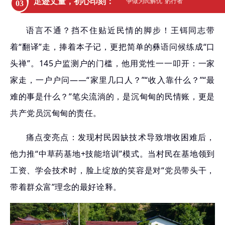
足迹丈量，初心印刻
：
争做为民解忧“躬行者”
03
语言不通？挡不住贴近民情的脚步！王铒同志带
着“翻译”走，捧着本子记，更把简单的彝语问候练成“口
头禅”。145户监测户的门槛，他用党性一一叩开：一家
家走，一户户问——“家里几口人？”“收入靠什么？”“最
难的事是什么？”笔尖流淌的，是沉甸甸的民情账，更是
共产党员沉甸甸的责任。
痛点变亮点：发现村民因缺技术导致增收困难后，
他力推“中草药基地+技能培训”模式。当村民在基地领到
工资、学会技术时，脸上绽放的笑容是对“党员带头干，
带着群众富”理念的最好诠释。