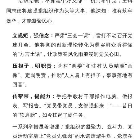
“给钱给物，不如建个好支部！”初到布什觉，王铒
同志便将建强党组织作为头等大事。他深知：唯有筑牢
堡垒，才能凝聚民心。
立规矩，强信念：
严肃“三会一课”，雷打不动召开党
建月会。他将党的创新理论转化为彝乡群众听得懂
的“方言土话”，让政策春风化雨般浸润党员心田。
压担子，明职责：
为村“两委”和驻村队员精准“画
像”、定岗明责，推动“人人肩上有担子，事事落地有
回音”。
传帮带，提能力：
手把手教村干部操作电脑、做报
表、写报告。“党员带党员，支部强起来！”——昔日
的“软肩膀”，如今扛起了硬任务。
一系列举措显著增强了党组织的凝聚力、战斗力。党
员活动室墙上“党员先锋岗”的承诺熠熠生辉，党旗在