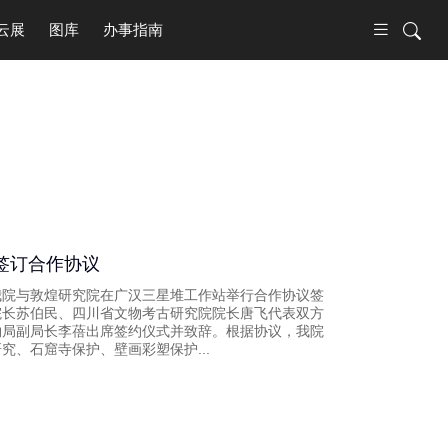
云展
图库
办事指南
签订合作协议
午，我院与敦煌研究院在广汉三星堆工作站举行合作协议签
院长苏伯民、四川省文物考古研究院院长唐飞代表双方
物局副局长李蓓出席签约仪式并致辞。根据协议，我院
究、石窟寺保护、壁画彩塑保护...