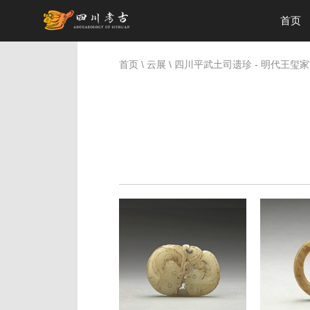
首页
首页
\
云展
\
四川平武土司遗珍 - 明代王玺