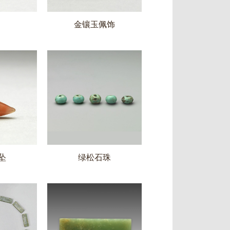
金镶玉佩饰
坠
绿松石珠