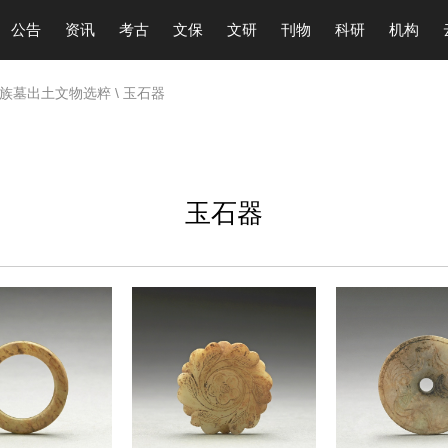
公告
资讯
考古
文保
文研
刊物
科研
机构
家族墓出土文物选粹
\ 玉石器
玉石器