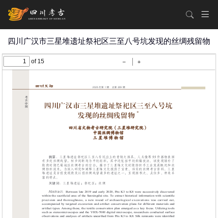
四川广汉市三星堆遗址祭祀区三至八号坑发现的丝绸残留物