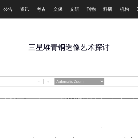
公告
资讯
考古
文保
文研
刊物
科研
机构
三星堆青铜造像艺术探讨