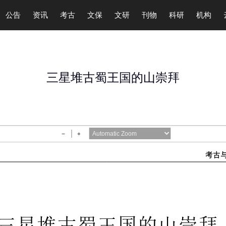
公告
资讯
考古
文保
文研
刊物
科研
机构
三星堆古蜀王国的山崇拜