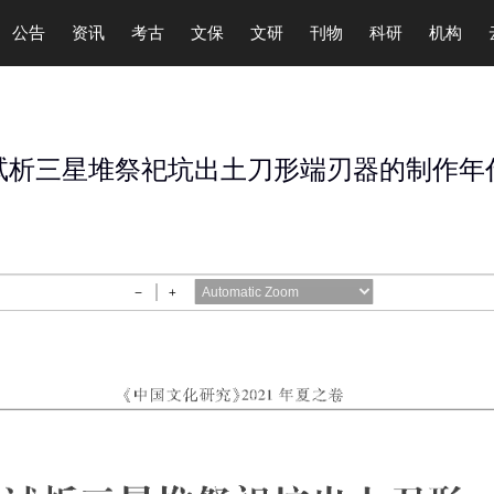
公告
资讯
考古
文保
文研
刊物
科研
机构
试析三星堆祭祀坑出土刀形端刃器的制作年