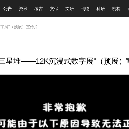
公告
资讯
考古
文保
文研
刊物
科研
机构
式数字展”（预展）宣传片
梦三星堆——12K沉浸式数字展”（预展）