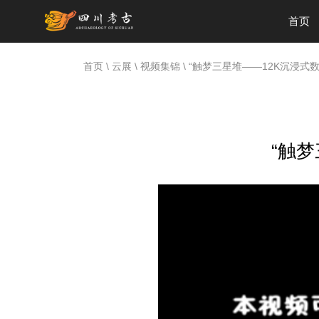
首页
首页
\
云展
\
视频集锦
\ “触梦三星堆——12K沉浸
“触