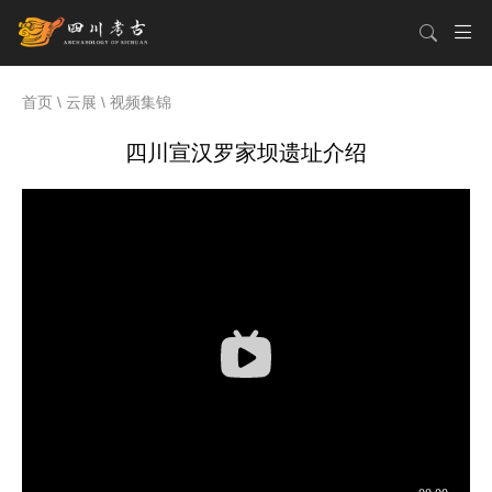
首页
\
云展
\
视频集锦
四川宣汉罗家坝遗址介绍