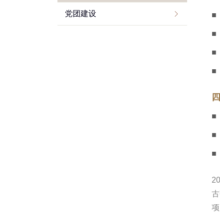
党团建设
■
■
■
■
四
■
■
■
2
古
项