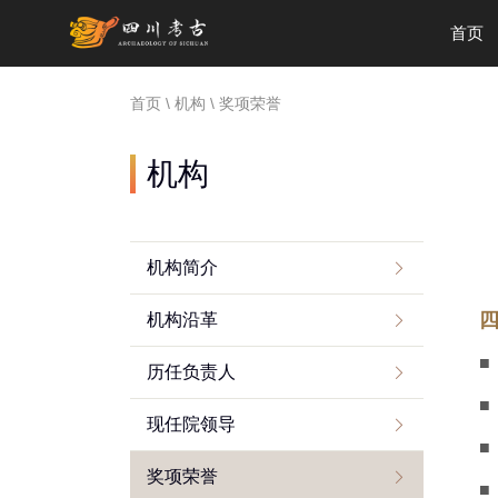
首页
首页
\
机构
\
奖项荣誉
机构
机构简介
四
机构沿革
■
历任负责人
■
现任院领导
■
奖项荣誉