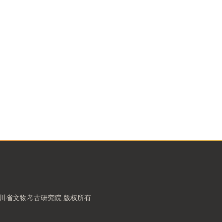
-现在 四川省文物考古研究院 版权所有