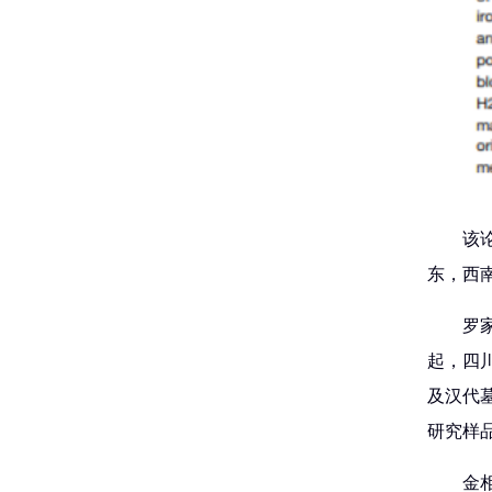
该
东，西
罗
起，四
及汉代
研究样
金