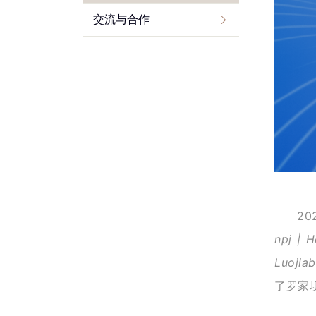
交流与合作
2
npj | H
Luojiab
了罗家