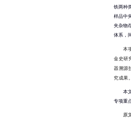
铁两种
样品中
夹杂物
体系，
本
金史研
器溯源
究成果
本
专项重点
原文链