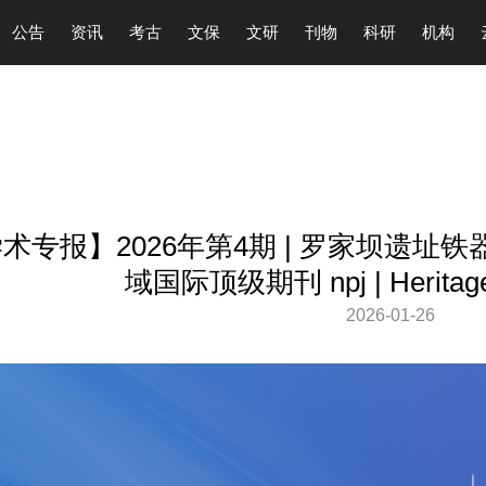
公告
资讯
考古
文保
文研
刊物
科研
机构
术专报】2026年第4期 | 罗家坝遗
域国际顶级期刊 npj | Heritag
2026-01-26