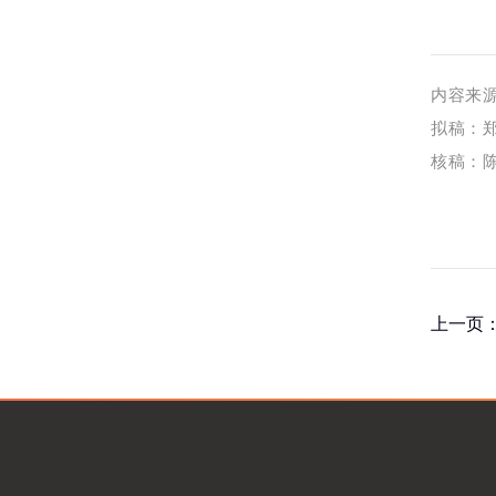
内容来
拟稿：
核稿：