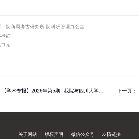
源：院商周考古研究所 院科研管理办公室
郑禄红
陈卫东
上一页：【学术专报】2026年第5期 | 我院与四川大学联合培养博士后李凯顺利出站
关于网站
版权声明
微信公众号
友情链接