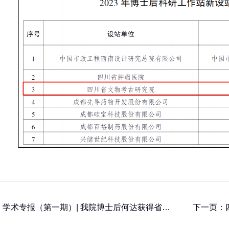
上一页：学术专报（第一期）| 我院博士后何达获得省人社厅2024年博士后科研项目特别资助