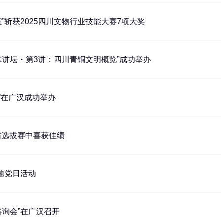
”斩获2025四川文物行业技能大赛7项大奖
术讲坛・第3讲：四川青铜文明概览”成功举办
”在广汉成功举办
省选拔赛中喜获佳绩
题党日活动
询会”在广汉召开