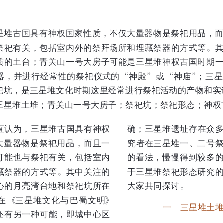
星堆古国具有神权国家性质，不仅大量器物是祭祀用品，
祭祀有关，包括室内外的祭拜场所和埋藏祭器的方式等
。
质的土台；青关山一号大房子可能是三星堆神权古国时期
器，并进行经常性的祭祀仪式的
神殿
或
神庙
；三星
“
”
“
”
祀坑，是三星堆文化时期这里经常进行祭祀活动的产物和实
三星堆土堆；青关山一号大房子；祭祀坑；祭祀形态；神权
直认为，三星堆古国具有神权
确；三星堆遗址存在众
大量器物是祭祀用品，而且一
究者在三星堆一
二号
、
可能也与祭祀有关，包括室内
的看法，慢慢得到较多
藏祭器的方式等
其中关注的
于三星堆祭祀形态研究
。
心的月亮湾台地和祭祀坑所在
大家共同探讨
。
在
三星堆文化与巴蜀文明
《
》
一    三星堆
还有另一种可能，即城中心区