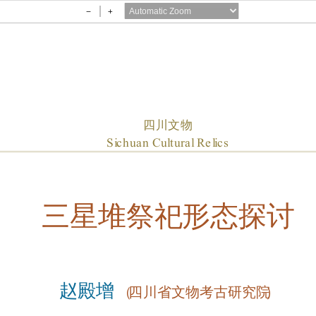
Zoom
Zoom
Out
In
四川文物
Sichuan Cultural Relics
三
星堆祭祀形态探讨
赵
殿
增
（四川省文物考古研究院）