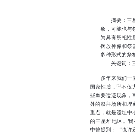
摘要：
三
象，可能也与
为具有祭祀性
摆放神像和祭
多种形式的祭
关键词：
多年来我们一
国家性质，
不仅
［ 1］
些重要遗迹现象，
外的祭拜场所和埋
重点，就是遗址中
的三星堆地区
我
。
中曾提到：
也许
“