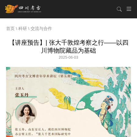
首页
\
科研
\
交流与合作
【讲座预告】| 张大千敦煌考察之行——以四
川博物院藏品为基础
2025-06-03